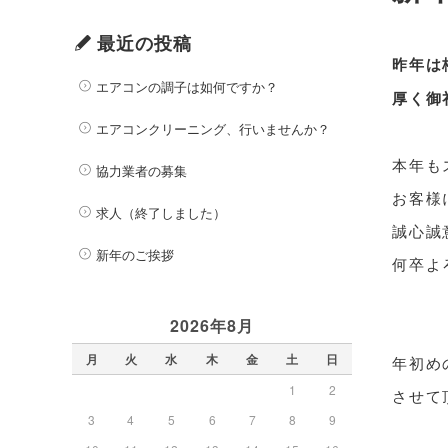
最近の投稿
昨年は
エアコンの調子は如何ですか？
厚く御
エアコンクリーニング、行いませんか？
本年も
協力業者の募集
お客様
求人（終了しました）
誠心誠
新年のご挨拶
何卒よ
2026年8月
月
火
水
木
金
土
日
年初め
1
2
させて
3
4
5
6
7
8
9